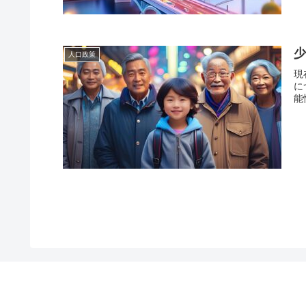
人口政策
現
に
能