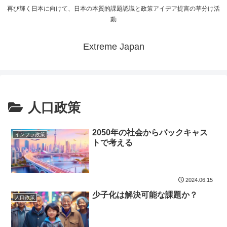
再び輝く日本に向けて、日本の本質的課題認識と政策アイデア提言の草分け活
動
Extreme Japan
人口政策
2050年の社会からバックキャス
インフラ政策
トで考える
2024.06.15
少子化は解決可能な課題か？
人口政策